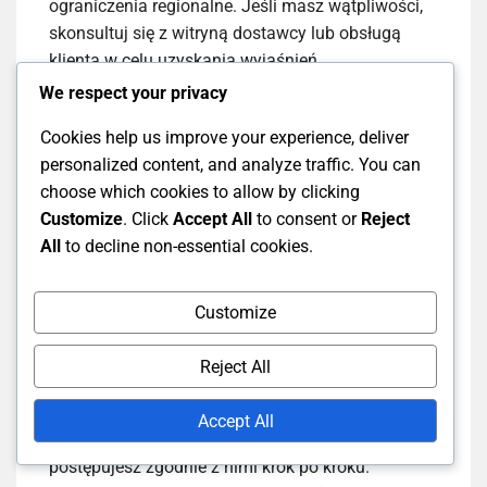
ograniczenia regionalne. Jeśli masz wątpliwości,
skonsultuj się z witryną dostawcy lub obsługą
klienta w celu uzyskania wyjaśnień.
We respect your privacy
Postępuj zgodnie z
Cookies help us improve your experience, deliver
personalized content, and analyze traffic. You can
instrukcjami wymiany
choose which cookies to allow by clicking
Customize
. Click
Accept All
to consent or
Reject
All
to decline non-essential cookies.
Każdy kod prezentowy zazwyczaj zawiera
konkretne instrukcje wymiany, które należy
dokładnie przestrzegać. Może to obejmować
Customize
wprowadzenie kodu w określonej sekcji witryny lub
aplikacji lub wykonanie dodatkowych kroków w
Reject All
celu aktywacji korzyści.
Accept All
Upewnij się, że dokładnie przeczytałeś instrukcje i
postępujesz zgodnie z nimi krok po kroku.