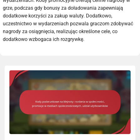
wydarzeniach. Kody promocyjne oferują cenne nagrody w
grze, podczas gdy bonusy za doładowania zapewniają
dodatkowe korzyści za zakup waluty. Dodatkowo,
uczestnictwo w wydarzeniach pozwala graczom zdobywać
nagrody za osiągnięcia, realizując określone cele, co
dodatkowo wzbogaca ich rozgrywkę.