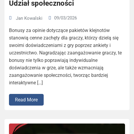
Udział społeczności
09/03/2026
Jan Kowalski
Bonusy za opinie dotyczące pakietów klejnotów
stanowią cenne zachęty dla graczy, którzy dzielą się
swoimi doświadczeniami z gry poprzez ankiety i
uczestnictwo. Nagradzając zaangażowanie graczy, te
bonusy nie tylko poprawiają indywidualne
doświadczenia w grze, ale także wzmacniają
zaangażowanie społeczności, tworząc bardziej
interaktywne […]
Read More