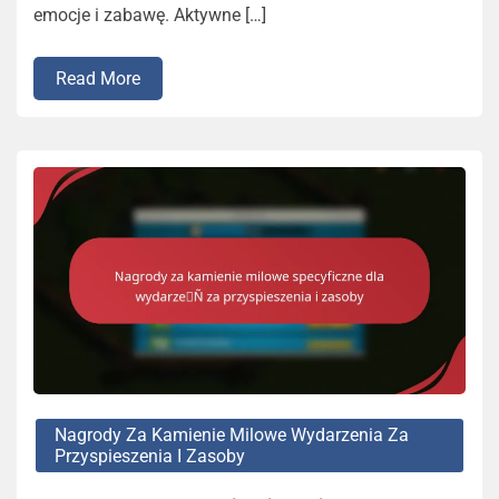
emocje i zabawę. Aktywne […]
Read More
Nagrody Za Kamienie Milowe Wydarzenia Za
Przyspieszenia I Zasoby