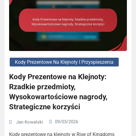
Kody Prezentowe Na Klejnoty I Przyspieszenia
Kody Prezentowe na Klejnoty:
Rzadkie przedmioty,
Wysokowartościowe nagrody,
Strategiczne korzyści
09/03/2026
Jan Kowalski
Kody prezentowe na klejnoty w Rise of Kingdoms