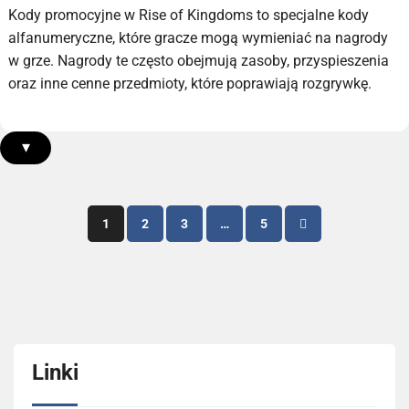
Kody promocyjne w Rise of Kingdoms to specjalne kody
alfanumeryczne, które gracze mogą wymieniać na nagrody
w grze. Nagrody te często obejmują zasoby, przyspieszenia
oraz inne cenne przedmioty, które poprawiają rozgrywkę.
▾
Posts
1
2
3
…
5
pagination
Linki