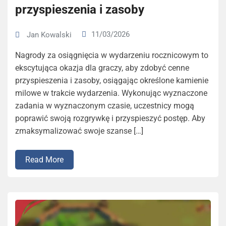
przyspieszenia i zasoby
11/03/2026
Jan Kowalski
Nagrody za osiągnięcia w wydarzeniu rocznicowym to
ekscytująca okazja dla graczy, aby zdobyć cenne
przyspieszenia i zasoby, osiągając określone kamienie
milowe w trakcie wydarzenia. Wykonując wyznaczone
zadania w wyznaczonym czasie, uczestnicy mogą
poprawić swoją rozgrywkę i przyspieszyć postęp. Aby
zmaksymalizować swoje szanse […]
Read More