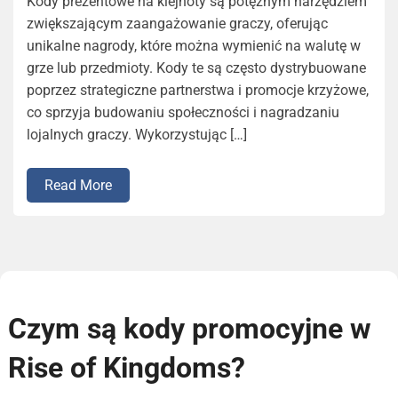
Kody prezentowe na klejnoty są potężnym narzędziem
zwiększającym zaangażowanie graczy, oferując
unikalne nagrody, które można wymienić na walutę w
grze lub przedmioty. Kody te są często dystrybuowane
poprzez strategiczne partnerstwa i promocje krzyżowe,
co sprzyja budowaniu społeczności i nagradzaniu
lojalnych graczy. Wykorzystując […]
Read More
Czym są kody promocyjne w
Rise of Kingdoms?